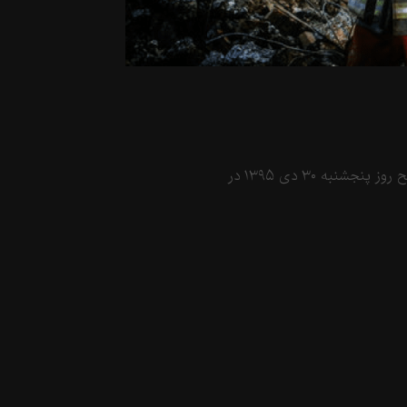
آتشسوزی و ریزش ساختمان پلاسکو حادثه های بود که صبح روز پنجشنبه ۳۰ دی ۱۳۹۵ در