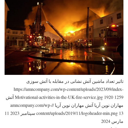
تاثیر تعداد ماشین آتش نشانی در مقابله با آتش سوزی
https://amncompany.com/wp-content/uploads/2023/09/index-
1259
1920
Motivational-activities-in-the-UK-fire-service.jpg
آتش
مهاران نوین آریا
آتش مهاران نوین آریا
//amncompany.com/wp-
13 سپتامبر 2023
content/uploads/2019/11/logoheader-min.png
11
مارس 2024