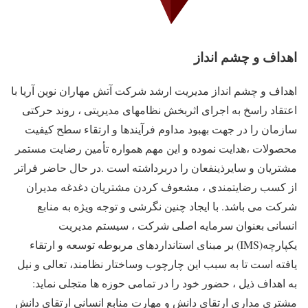
اهداف و چشم انداز
اهداف و چشم انداز مدیریت ارشد شرکت آتش مهاران نوین آریا با
اعتقاد راسخ به اجرای اثربخش نظامهای مديريتی ، روند حرکتی
سازمان را در جهت بهبود مداوم فرآيندها و ارتقاء سطح کیفیت
محصولات ،هدایت نموده و این مهم همواره تأمین رضایت مستمر
مشتریان و سایرذینفعان را دربرداشته است .در حال حاضر فراتر
از کسب رضایتمندی ، مشعوف کردن مشتریان دغدغه مدیران
شرکت می باشد. با ایجاد چنین نگرشی و توجه ويژه به منابع
انسانی بعنوان سرمايه اصلی شرکت ، سیستم مدیریت
یکپارچه(IMS) بر مبنای استانداردهای مربوطه توسعه و ارتقاء
یافته است تا به سبب این چارچوب وساختار نظامند، تعالی و نیل
به اهداف ذیل ، حضور خود را در تمامی حوزه ها متجلی نماید:
مشتری مداری ارتقاي دانش و مهارت منابع انسانی ارتقای دانش