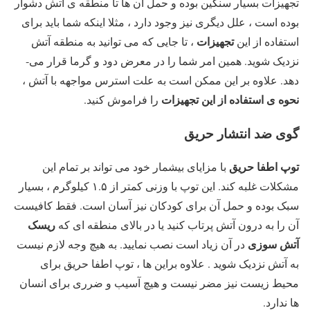
تجهیزات بسیار سنگین بوده و حمل آن ها تا منطقه ی آتش دشوار
بوده است ، علل دیگری نیز وجود دارد ، مثلا اینکه شما باید برای
تجهیزات
استفاده از این
، تا جایی که می­ توانید به منطقه آتش
نزدیک شوید. همین امر شما را در معرض دود و گرما قرار می­
دهد. علاوه بر این ممکن است به علت استرس مواجهه با آتش ،
نحوه ی استفاده از این تجهیزات
را فراموش کنید.
گوی ضد انتشار حریق
توپ اطفا حریق
با مزایای بی­شمار خود می ­تواند بر تمام این
مشکلات غلبه کند. این توپ با وزنی کمتر از ۱.۵ کیلوگرم ، بسیار
سبک بوده و حمل آن برای کودکان نیز آسان است. فقط کافیست
ریسک
آن را به درون آتش پرتاب کنید یا در بالای منطقه ای که
آتش­ سوزی
در آن زیاد است نصب نمایید. به هیچ وجه لازم نیست
به آتش نزدیک شوید . علاوه براین ها ، توپ اطفا حریق برای
محیط زیست نیز مضر نیست و هیچ آسیب و ضرری برای انسان
ها ندارد.