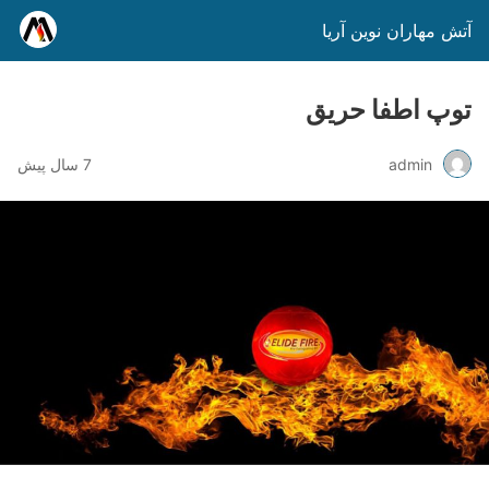
آتش مهاران نوین آریا
توپ اطفا حریق
admin
7 سال پیش