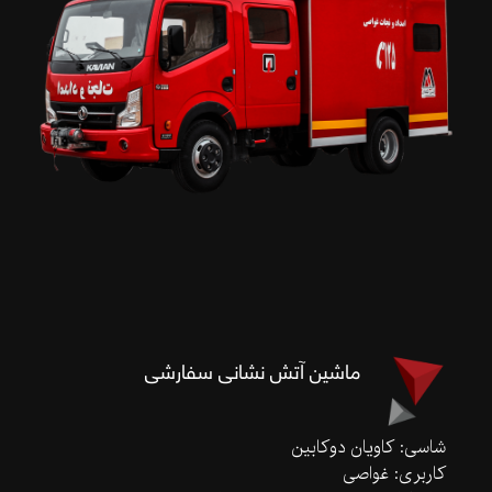
ماشین آتش نشانی سفارشی
شاسی: کاویان دوکابین
کاربری: غواصی